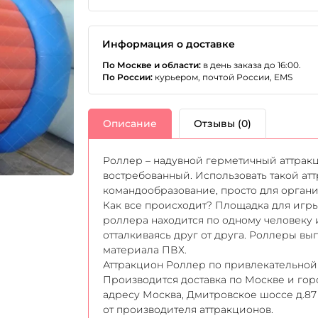
Информация о доставке
По Москве и области:
в день заказа до 16:00.
По России:
курьером, почтой России, EMS
Описание
Отзывы (0)
Роллер – надувной герметичный аттракц
востребованный. Использовать такой ат
командообразование, просто для органи
Как все происходит? Площадка для игры
роллера находится по одному человеку и
отталкиваясь друг от друга. Роллеры вы
материала ПВХ.
Аттракцион Роллер по привлекательной ц
Производится доставка по Москве и гор
адресу Москва, Дмитровское шоссе д.87 
от производителя аттракционов.