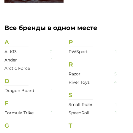
Все бренды в одном месте
A
P
ALK13
2
PWSport
1
Ander
1
R
Arctic Force
1
Razor
5
D
River Toys
4
Dragon Board
1
S
F
Small Rider
1
Formula Trike
1
SpeedRoll
1
G
T