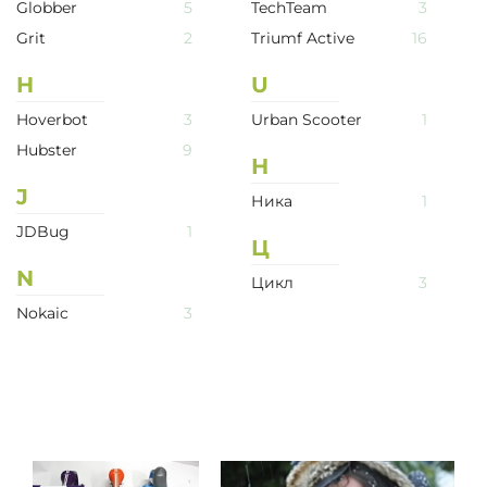
Globber
5
TechTeam
3
Grit
2
Triumf Active
16
H
U
Hoverbot
3
Urban Scooter
1
Hubster
9
Н
J
Ника
1
JDBug
1
Ц
N
Цикл
3
Nokaic
3