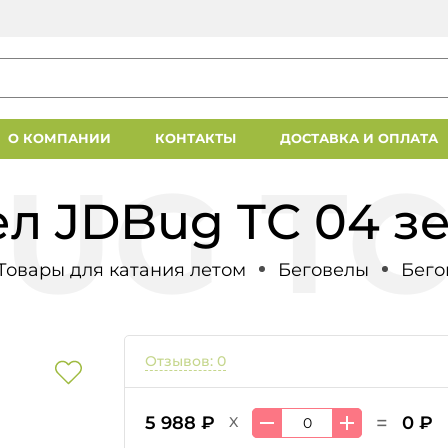
О КОМПАНИИ
КОНТАКТЫ
ДОСТАВКА И ОПЛАТА
ел JDBug TC 04 з
Товары для катания летом
Беговелы
Бего
Отзывов: 0
=
5 988 ₽
0 ₽
X