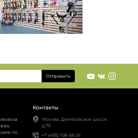
Отправить
Контакты
овывоза
Москва, Дмитровское шоссе
рва,
д.79
рами по
+7 (495) 108-58-26