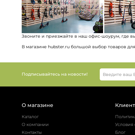
Звоните и приезжайте в наш офис-шоурум, где в
В магазине hubster.ru большой выбор товаров дл
Подписывайтесь на новости!
О магазине
Клиент
Каталог
Политик
О компании
Условия 
Контакты
Блог