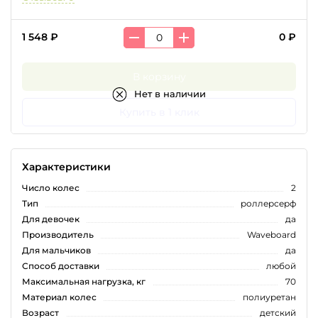
1 548 ₽
0 ₽
В корзину
Нет в наличии
Купить в 1 клик
Характеристики
Число колес
2
Тип
роллерсерф
Для девочек
да
Производитель
Waveboard
Для мальчиков
да
Способ доставки
любой
Максимальная нагрузка, кг
70
Материал колес
полиуретан
Возраст
детский