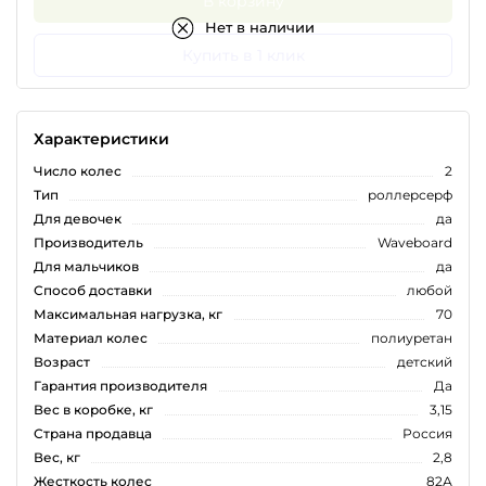
В корзину
Нет в наличии
Купить в 1 клик
Характеристики
Число колес
2
Тип
роллерсерф
Для девочек
да
Производитель
Waveboard
Для мальчиков
да
Способ доставки
любой
Максимальная нагрузка, кг
70
Материал колес
полиуретан
Возраст
детский
Гарантия производителя
Да
Вес в коробке, кг
3,15
Страна продавца
Россия
Вес, кг
2,8
Жесткость колес
82А