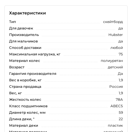
Характеристики
Тип
скейтборд
Для девочек
да
Производитель
Hubster
Для мальчиков
да
Способ доставки
любой
Максимальная нагрузка, кг
75
Материал колес
полиуретан
Возраст
детский
Гарантия производителя
Да
Вес в коробке, кг
1,9
Страна продавца
Россия
Вес, кг
1,9
Жесткость колес
78А
Класс подшипников
ABEC5
Диаметр колес, мм
59
Длина деки, "
22
Материал деки
пластик
Материал подвески
алюминий