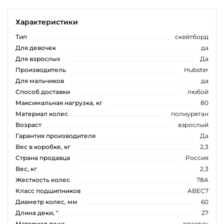
Характеристики
Тип
скейтборд
Для девочек
да
Для взрослых
Да
Производитель
Hubster
Для мальчиков
да
Способ доставки
любой
Максимальная нагрузка, кг
80
Материал колес
полиуретан
Возраст
взрослый
Гарантия производителя
Да
Вес в коробке, кг
2,3
Страна продавца
Россия
Вес, кг
2,3
Жесткость колес
78А
Класс подшипников
ABEC7
Диаметр колес, мм
60
Длина деки, "
27
Материал деки
пластик