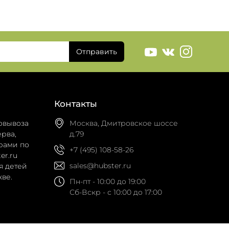
Отправить
Контакты
овывоза
Москва, Дмитровское шоссе
рва,
д.79
рами по
+7 (495) 108-58-26
er.ru
sales@hubster.ru
я детей
ве.
Пн-пт - 10:00 до 19:00
Сб-Вскр - с 10:00 до 17:00