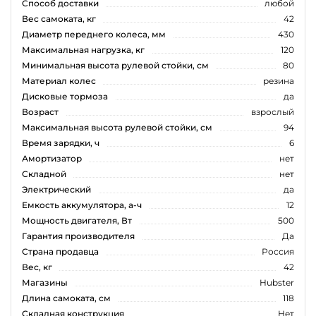
Способ доставки
любой
Вес самоката, кг
42
Диаметр переднего колеса, мм
430
Максимальная нагрузка, кг
120
Минимальная высота рулевой стойки, см
80
Материал колес
резина
Дисковые тормоза
да
Возраст
взрослый
Максимальная высота рулевой стойки, см
94
Время зарядки, ч
6
Амортизатор
нет
Складной
нет
Электрический
да
Емкость аккумулятора, а-ч
12
Мощность двигателя, Вт
500
Гарантия производителя
Да
Страна продавца
Россия
Вес, кг
42
Магазины
Hubster
Длина самоката, см
118
Складная конструкция
Нет