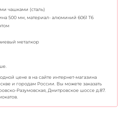
ми чашками (сталь)
лина 500 мм, материал- алюминий 6061 T6
нтом
иниевый металкор
ше.
годной цене в на сайте интернет-магазина
оскве и городам России. Вы можете заказать
ровско-Разумовская, Дмитровское шоссе д.87.
мокатов.