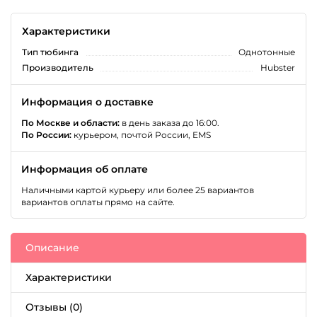
Характеристики
Тип тюбинга
Однотонные
Производитель
Hubster
Информация о доставке
По Москве и области:
в день заказа до 16:00.
По России:
курьером, почтой России, EMS
Информация об оплате
Наличными картой курьеру или более 25 вариантов
вариантов оплаты прямо на сайте.
Описание
Характеристики
Отзывы (0)