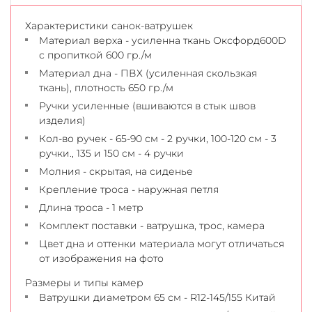
Характеристики санок-ватрушек
Материал верха - усиленна ткань Оксфорд600D
с пропиткой 600 гр./м
Материал дна - ПВХ (усиленная скользкая
ткань), плотность 650 гр./м
Ручки усиленные (вшиваются в стык швов
изделия)
Кол-во ручек - 65-90 см - 2 ручки, 100-120 см - 3
ручки., 135 и 150 см - 4 ручки
Молния - скрытая, на сиденье
Крепление троса - наружная петля
Длина троса - 1 метр
Комплект поставки - ватрушка, трос, камера
Цвет дна и оттенки материала могут отличаться
от изображения на фото
Размеры и типы камер
Ватрушки диаметром 65 см - R12-145/155 Китай