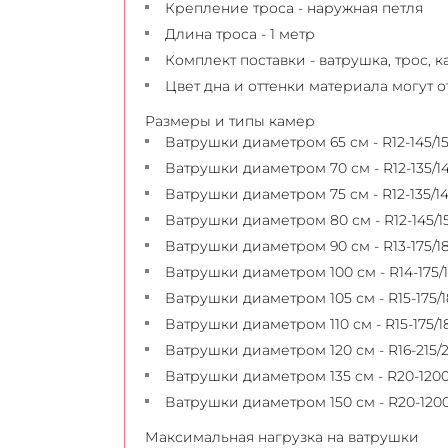
Крепление троса - наружная петля
Длина троса - 1 метр
Комплект поставки - ватрушка, трос, 
Цвет дна и оттенки материала могут 
Размеры и типы камер
Ватрушки диаметром 65 см - R12-145/1
Ватрушки диаметром 70 см - R12-135/1
Ватрушки диаметром 75 см - R12-135/1
Ватрушки диаметром 80 см - R12-145/155
Ватрушки диаметром 90 см - R13-175/1
Ватрушки диаметром 100 см - R14-175/
Ватрушки диаметром 105 см - R15-175/
Ватрушки диаметром 110 см - R15-175/1
Ватрушки диаметром 120 см - R16-215/
Ватрушки диаметром 135 см - R20-1200
Ватрушки диаметром 150 см - R20-120
Максимальная нагрузка на ватрушки