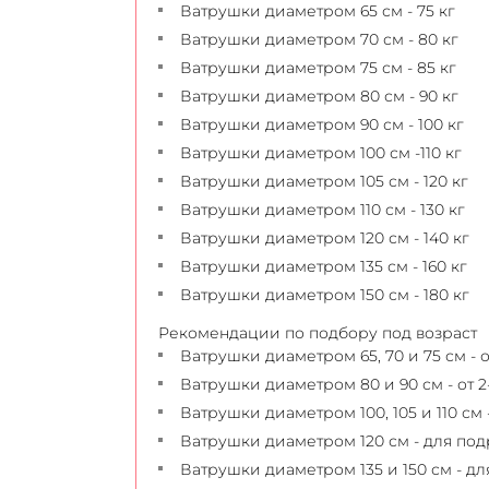
Ватрушки диаметром 65 см - 75 кг
Ватрушки диаметром 70 см - 80 кг
Ватрушки диаметром 75 см - 85 кг
Ватрушки диаметром 80 см - 90 кг
Ватрушки диаметром 90 см - 100 кг
Ватрушки диаметром 100 см -110 кг
Ватрушки диаметром 105 см - 120 кг
Ватрушки диаметром 110 см - 130 кг
Ватрушки диаметром 120 см - 140 кг
Ватрушки диаметром 135 см - 160 кг
Ватрушки диаметром 150 см - 180 кг
Рекомендации по подбору под возраст
Ватрушки диаметром 65, 70 и 75 см - от
Ватрушки диаметром 80 и 90 см - от 2-
Ватрушки диаметром 100, 105 и 110 см -
Ватрушки диаметром 120 см - для под
Ватрушки диаметром 135 и 150 см - д