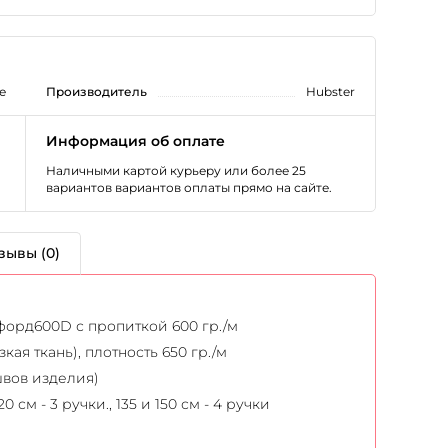
е
Производитель
Hubster
Информация об оплате
Наличными картой курьеру или более 25
вариантов вариантов оплаты прямо на сайте.
зывы (0)
форд600D с пропиткой 600 гр./м
ая ткань), плотность 650 гр./м
швов изделия)
20 см - 3 ручки., 135 и 150 см - 4 ручки