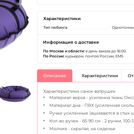
Характеристики
Тип тюбинга
Однотонны
Информация о доставке
По Москве и области:
в день заказа до 16:00.
По России:
курьером, почтой России, EMS
Описание
Характеристики
От
Характеристики санок-ватрушек
Материал верха - усиленна ткань Окс
Материал дна - ПВХ (усиленная скользк
Ручки усиленные (вшиваются в стык 
Кол-во ручек - 65-90 см - 2 ручки, 100-1
Молния - скрытая, на сиденье