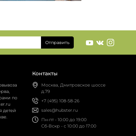
Отправить
Контакты
овывоза
Москва, Дмитровское шоссе
рва,
д.79
рами по
+7 (495) 108-58-26
er.ru
sales@hubster.ru
я детей
ве.
Пн-пт - 10:00 до 19:00
Сб-Вскр - с 10:00 до 17:00