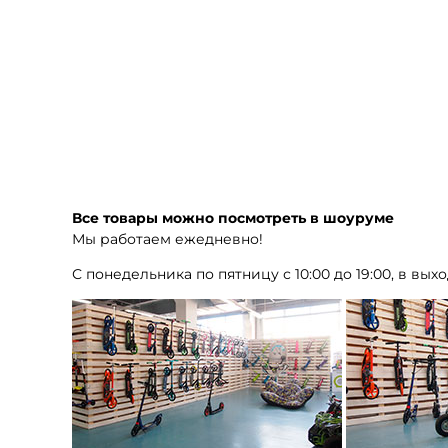
Все товары можно посмотреть в шоуруме
Мы работаем ежедневно!
С понедельника по пятницу с 10:00 до 19:00, в выхо