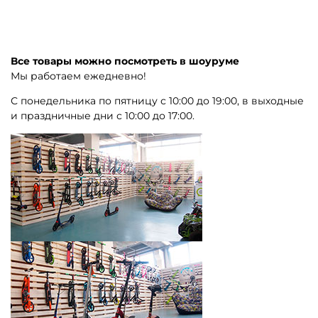
Все товары можно посмотреть в шоуруме
Мы работаем ежедневно!
С понедельника по пятницу с 10:00 до 19:00, в выходные
и праздничные дни с 10:00 до 17:00.