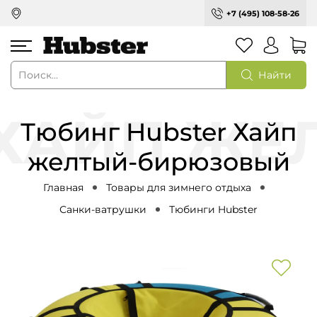
+7 (495) 108-58-26
Найти
Тюбинг Hubster Хайп
желтый-бирюзовый
Главная
Товары для зимнего отдыха
Санки-ватрушки
Тюбинги Hubster