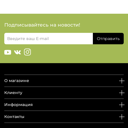
Подписывайтесь на новости!
Отправить
О магазине
Клиенту
Информация
Контакты