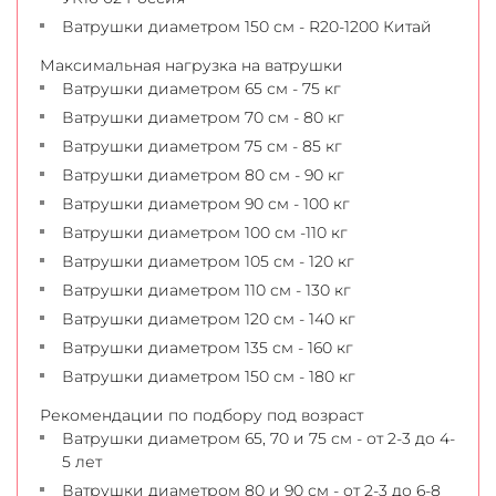
Ватрушки диаметром 150 см - R20-1200 Китай
Максимальная нагрузка на ватрушки
Ватрушки диаметром 65 см - 75 кг
Ватрушки диаметром 70 см - 80 кг
Ватрушки диаметром 75 см - 85 кг
Ватрушки диаметром 80 см - 90 кг
Ватрушки диаметром 90 см - 100 кг
Ватрушки диаметром 100 см -110 кг
Ватрушки диаметром 105 см - 120 кг
Ватрушки диаметром 110 см - 130 кг
Ватрушки диаметром 120 см - 140 кг
Ватрушки диаметром 135 см - 160 кг
Ватрушки диаметром 150 см - 180 кг
Рекомендации по подбору под возраст
Ватрушки диаметром 65, 70 и 75 см - от 2-3 до 4-
5 лет
Ватрушки диаметром 80 и 90 см - от 2-3 до 6-8