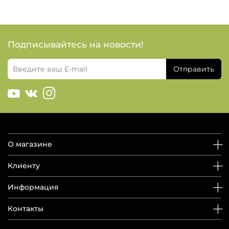
Подписывайтесь на новости!
Отправить
О магазине
Клиенту
Информация
Контакты