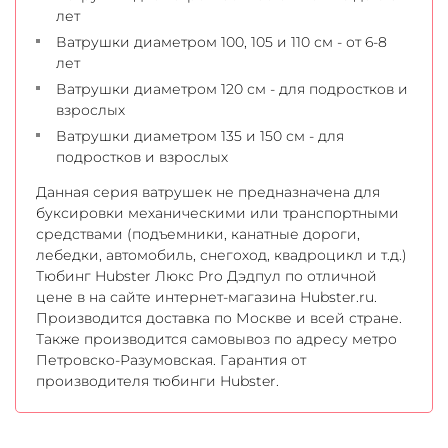
лет
Ватрушки диаметром 100, 105 и 110 см - от 6-8
лет
Ватрушки диаметром 120 см - для подростков и
взрослых
Ватрушки диаметром 135 и 150 см - для
подростков и взрослых
Данная серия ватрушек не предназначена для
буксировки механическими или транспортными
средствами (подъемники, канатные дороги,
лебедки, автомобиль, снегоход, квадроцикл и т.д.)
Тюбинг Hubster Люкс Pro Дэдпул по отличной
цене в на сайте интернет-магазина Hubster.ru.
Производится доставка по Москве и всей стране.
Также производится самовывоз по адресу метро
Петровско-Разумовская. Гарантия от
производителя тюбинги Hubster.