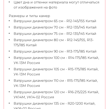
Цвет дна и оттенки материала могут отличаться
от изображения на фото
Размеры и типы камер
Ватрушки диаметром 65 см - R12-145/155 Китай
Ватрушки диаметром 70 см - R12-135/145 Китай
Ватрушки диаметром 75 см - R12-135/145 Китай
Ватрушки диаметром 80 см - R12-145/155, R13-
175/185 Китай
Ватрушки диаметром 90 см - R13-175/185 Китай
Ватрушки диаметром 100 см - R14-175/185 Китай,
УК-13М Россия
Ватрушки диаметром 105 см - R15-175/185 Китай,
УК-13М Россия
Ватрушки диаметром 110 см - R15-175/185 Китай,
УК-13М Россия
Ватрушки диаметром 120 см - R16-215/225 Китай,
УК14М, УК14-02 Россия
Ватрушки диаметром 135 см - R20-1200 Китай,
УК16-02 Россия