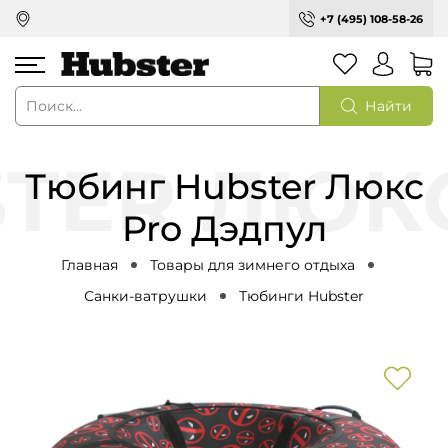
+7 (495) 108-58-26
Найти
Тюбинг Hubster Люкс
Pro Дэдпул
Главная
Товары для зимнего отдыха
Санки-ватрушки
Тюбинги Hubster