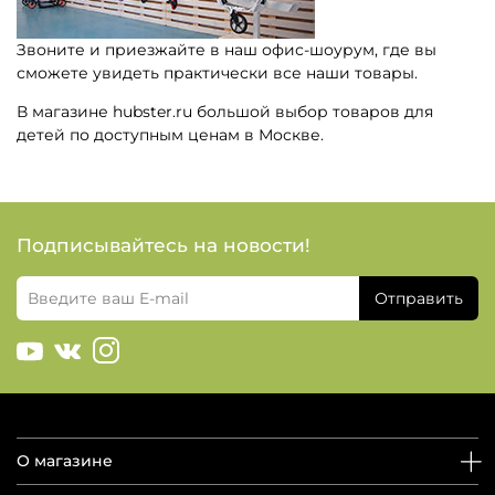
Звоните и приезжайте в наш офис-шоурум, где вы
сможете увидеть практически все наши товары.
В магазине hubster.ru большой выбор товаров для
детей по доступным ценам в Москве.
Подписывайтесь на новости!
Отправить
О магазине