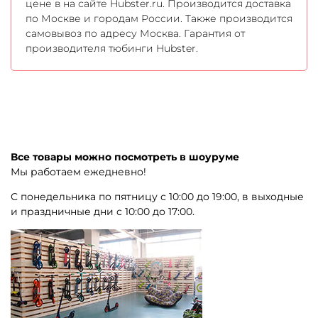
цене в на сайте Hubster.ru. Производится доставка
по Москве и городам России. Также производится
самовывоз по адресу Москва. Гарантия от
производителя тюбинги Hubster.
Все товары можно посмотреть в шоуруме
Мы работаем ежедневно!
С понедельника по пятницу с 10:00 до 19:00, в выходные
и праздничные дни с 10:00 до 17:00.