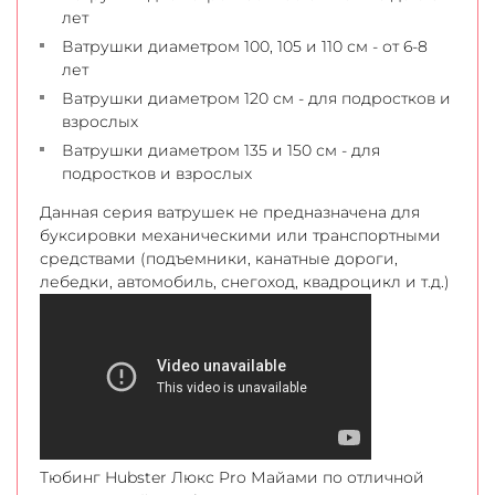
лет
Ватрушки диаметром 100, 105 и 110 см - от 6-8
лет
Ватрушки диаметром 120 см - для подростков и
взрослых
Ватрушки диаметром 135 и 150 см - для
подростков и взрослых
Данная серия ватрушек не предназначена для
буксировки механическими или транспортными
средствами (подъемники, канатные дороги,
лебедки, автомобиль, снегоход, квадроцикл и т.д.)
Тюбинг Hubster Люкс Pro Майами по отличной