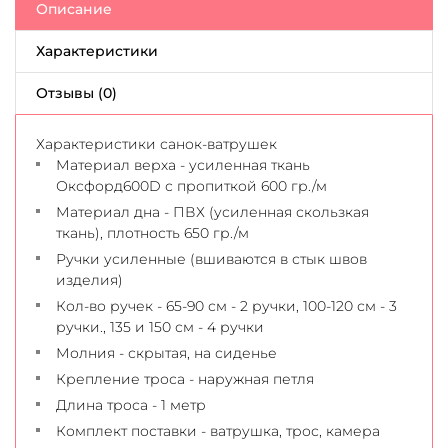
Описание
Характеристики
Отзывы (0)
Характеристики санок-ватрушек
Материал верха - усиленная ткань
Оксфорд600D с пропиткой 600 гр./м
Материал дна - ПВХ (усиленная скользкая
ткань), плотность 650 гр./м
Ручки усиленные (вшиваются в стык швов
изделия)
Кол-во ручек - 65-90 см - 2 ручки, 100-120 см - 3
ручки., 135 и 150 см - 4 ручки
Молния - скрытая, на сиденье
Крепление троса - наружная петля
Длина троса - 1 метр
Комплект поставки - ватрушка, трос, камера