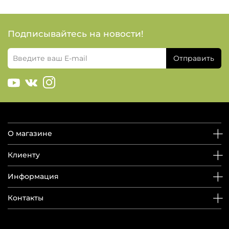
Подписывайтесь на новости!
Отправить
О магазине
Клиенту
Информация
Контакты