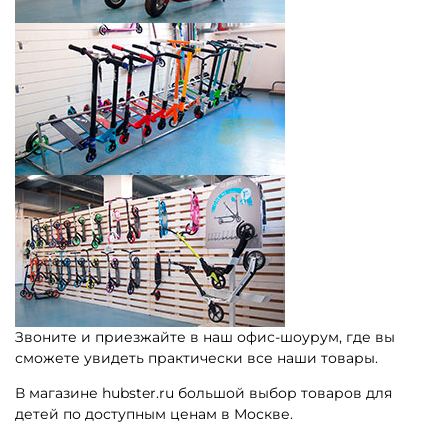
Звоните и приезжайте в наш офис-шоурум, где вы
сможете увидеть практически все наши товары.
В магазине hubster.ru большой выбор товаров для
детей по доступным ценам в Москве.