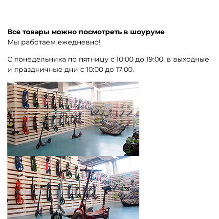
Все товары можно посмотреть в шоуруме
Мы работаем ежедневно!
С понедельника по пятницу с 10:00 до 19:00, в выходные
и праздничные дни с 10:00 до 17:00.