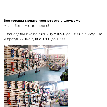
Все товары можно посмотреть в шоуруме
Мы работаем ежедневно!
С понедельника по пятницу с 10:00 до 19:00, в выходные
и праздничные дни с 10:00 до 17:00.