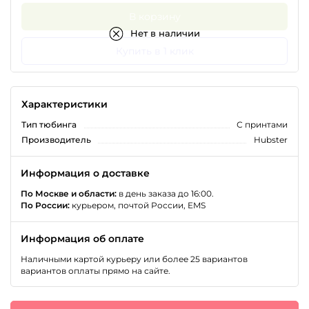
В корзину
Нет в наличии
Купить в 1 клик
Характеристики
Тип тюбинга
С принтами
Производитель
Hubster
Информация о доставке
По Москве и области:
в день заказа до 16:00.
По России:
курьером, почтой России, EMS
Информация об оплате
Наличными картой курьеру или более 25 вариантов
вариантов оплаты прямо на сайте.