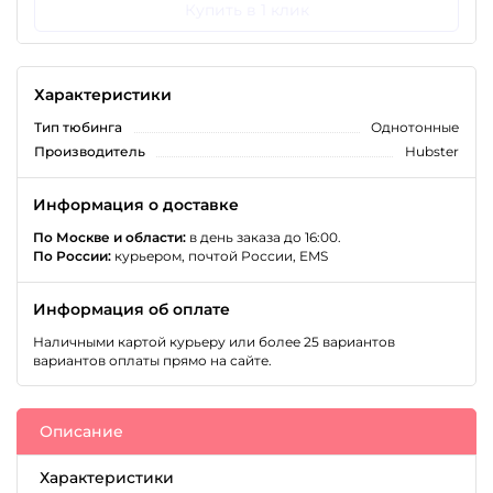
Купить в 1 клик
Характеристики
Тип тюбинга
Однотонные
Производитель
Hubster
Информация о доставке
По Москве и области:
в день заказа до 16:00.
По России:
курьером, почтой России, EMS
Информация об оплате
Наличными картой курьеру или более 25 вариантов
вариантов оплаты прямо на сайте.
Описание
Характеристики