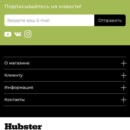
Подписывайтесь на новости!
Отправить
О магазине
Клиенту
Информация
Контакты