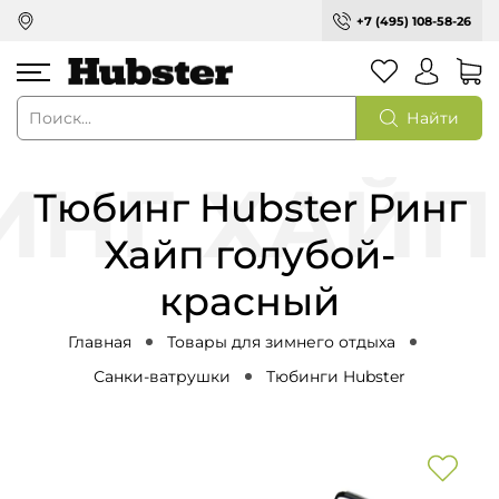
+7 (495) 108-58-26
Найти
Тюбинг Hubster Ринг
Хайп голубой-
красный
Главная
Товары для зимнего отдыха
Санки-ватрушки
Тюбинги Hubster