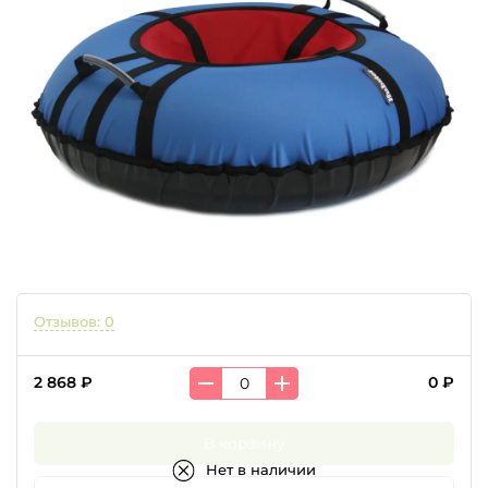
Отзывов: 0
2 868 ₽
0 ₽
В корзину
Нет в наличии