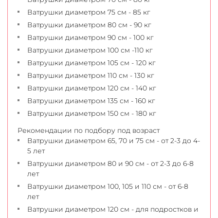
Ватрушки диаметром 75 см - 85 кг
Ватрушки диаметром 80 см - 90 кг
Ватрушки диаметром 90 см - 100 кг
Ватрушки диаметром 100 см -110 кг
Ватрушки диаметром 105 см - 120 кг
Ватрушки диаметром 110 см - 130 кг
Ватрушки диаметром 120 см - 140 кг
Ватрушки диаметром 135 см - 160 кг
Ватрушки диаметром 150 см - 180 кг
Рекомендации по подбору под возраст
Ватрушки диаметром 65, 70 и 75 см - от 2-3 до 4-
5 лет
Ватрушки диаметром 80 и 90 см - от 2-3 до 6-8
лет
Ватрушки диаметром 100, 105 и 110 см - от 6-8
лет
Ватрушки диаметром 120 см - для подростков и