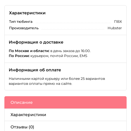
Характеристики
Тип тюбинга
ПВХ
Производитель
Hubster
Информация о доставке
По Москве и области:
в день заказа до 16:00.
По России:
курьером, почтой России, EMS
Информация об оплате
Наличными картой курьеру или более 25 вариантов
вариантов оплаты прямо на сайте.
Описание
Характеристики
Отзывы (0)