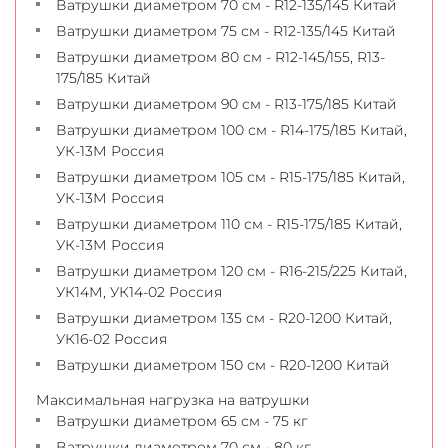
Ватрушки диаметром 70 см - R12-135/145 Китай
Ватрушки диаметром 75 см - R12-135/145 Китай
Ватрушки диаметром 80 см - R12-145/155, R13-
175/185 Китай
Ватрушки диаметром 90 см - R13-175/185 Китай
Ватрушки диаметром 100 см - R14-175/185 Китай,
УК-13М Россия
Ватрушки диаметром 105 см - R15-175/185 Китай,
УК-13М Россия
Ватрушки диаметром 110 см - R15-175/185 Китай,
УК-13М Россия
Ватрушки диаметром 120 см - R16-215/225 Китай,
УК14М, УК14-02 Россия
Ватрушки диаметром 135 см - R20-1200 Китай,
УК16-02 Россия
Ватрушки диаметром 150 см - R20-1200 Китай
Максимальная нагрузка на ватрушки
Ватрушки диаметром 65 см - 75 кг
Ватрушки диаметром 70 см - 80 кг