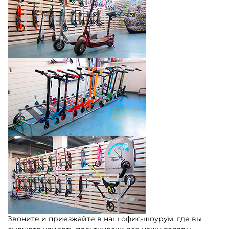
Звоните и приезжайте в наш офис-шоурум, где вы