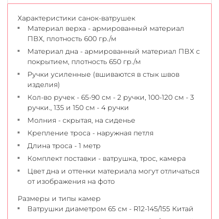
Характеристики санок-ватрушек
Материал верха - армированный материал
ПВХ, плотность 600 гр./м
Материал дна - армированный материал ПВХ с
покрытием, плотность 650 гр./м
Ручки усиленные (вшиваются в стык швов
изделия)
Кол-во ручек - 65-90 см - 2 ручки, 100-120 см - 3
ручки., 135 и 150 см - 4 ручки
Молния - скрытая, на сиденье
Крепление троса - наружная петля
Длина троса - 1 метр
Комплект поставки - ватрушка, трос, камера
Цвет дна и оттенки материала могут отличаться
от изображения на фото
Размеры и типы камер
Ватрушки диаметром 65 см - R12-145/155 Китай