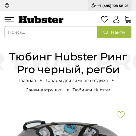
+7 (495) 108-58-26
Найти
Тюбинг Hubster Ринг
Pro черный, регби
Главная
Товары для зимнего отдыха
Санки-ватрушки
Тюбинги Hubster