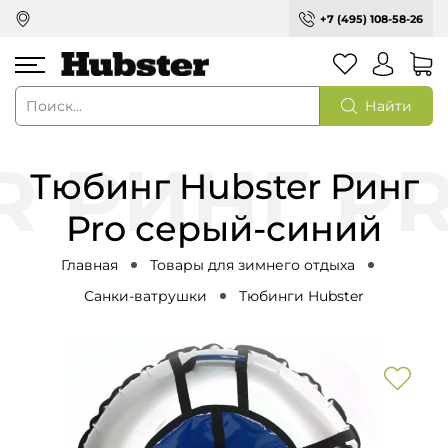
+7 (495) 108-58-26
Найти
Тюбинг Hubster Ринг
Pro серый-синий
Главная
Товары для зимнего отдыха
Санки-ватрушки
Тюбинги Hubster