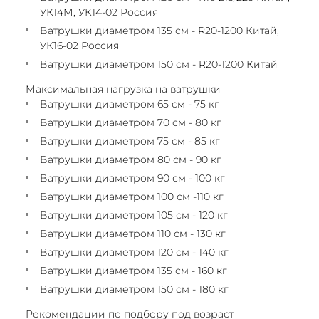
УК14М, УК14-02 Россия
Ватрушки диаметром 135 см - R20-1200 Китай,
УК16-02 Россия
Ватрушки диаметром 150 см - R20-1200 Китай
Максимальная нагрузка на ватрушки
Ватрушки диаметром 65 см - 75 кг
Ватрушки диаметром 70 см - 80 кг
Ватрушки диаметром 75 см - 85 кг
Ватрушки диаметром 80 см - 90 кг
Ватрушки диаметром 90 см - 100 кг
Ватрушки диаметром 100 см -110 кг
Ватрушки диаметром 105 см - 120 кг
Ватрушки диаметром 110 см - 130 кг
Ватрушки диаметром 120 см - 140 кг
Ватрушки диаметром 135 см - 160 кг
Ватрушки диаметром 150 см - 180 кг
Рекомендации по подбору под возраст