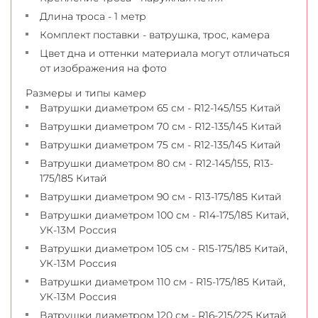
Длина троса - 1 метр
Комплект поставки - ватрушка, трос, камера
Цвет дна и оттенки материала могут отличаться
от изображения на фото
Размеры и типы камер
Ватрушки диаметром 65 см - R12-145/155 Китай
Ватрушки диаметром 70 см - R12-135/145 Китай
Ватрушки диаметром 75 см - R12-135/145 Китай
Ватрушки диаметром 80 см - R12-145/155, R13-
175/185 Китай
Ватрушки диаметром 90 см - R13-175/185 Китай
Ватрушки диаметром 100 см - R14-175/185 Китай,
УК-13М Россия
Ватрушки диаметром 105 см - R15-175/185 Китай,
УК-13М Россия
Ватрушки диаметром 110 см - R15-175/185 Китай,
УК-13М Россия
Ватрушки диаметром 120 см - R16-215/225 Китай,