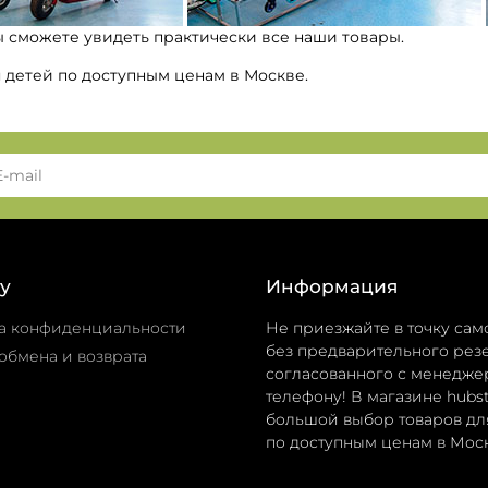
ы сможете увидеть практически все наши товары.
я детей по доступным ценам в Москве.
у
Информация
а конфиденциальности
Не приезжайте в точку сам
без предварительного резе
обмена и возврата
согласованного с менедже
телефону! В магазине hubst
большой выбор товаров дл
по доступным ценам в Моск