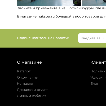
Звоните и приезжайте в наш офис-шоурум, где в
В магазине hubster.ru большой выбор товаров дл
Подписывайтесь на новости!
О магазине
Клиент
Каталог
Политик
О компании
Условия 
Контакты
Блог
Доставка и оплата
Личный кабинет