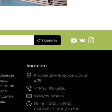
Отправить
Контакты
овывоза
Москва, Дмитровское шоссе
рва,
д.79
рами по
+7 (495) 108-58-26
er.ru
sales@hubster.ru
я детей
ве.
Пн-пт - 10:00 до 19:00
Сб-Вскр - с 10:00 до 17:00